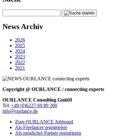
News Archiv
2026
2025
2024
2023
2022
2021
Copyright @ OURLANCE / connecting experts
OURLANCE Consulting GmbH
Tel:
+49 (0)6227 69 89 300
info@ourlance.de
Zum OURLANCE Jobboard
Als Freelancer registrieren
Als möglicher Partner registrieren