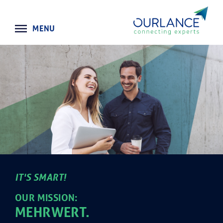
×
MENU
HOME
KUNDEN
FREELANCER
JOBS
COMPLIANCE
PARTNER
IT'S SMART!
NEWS
OUR MISSION:
KONTAKT
MEHRWERT.
ÜBER UNS