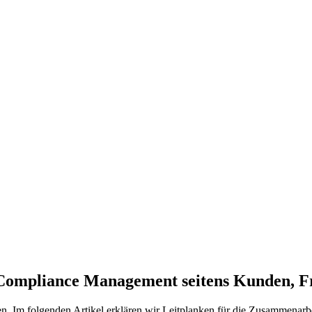
: Compliance Management seitens Kunden, F
n. Im folgenden Artikel erklären wir Leitplanken für die Zusammenarbe