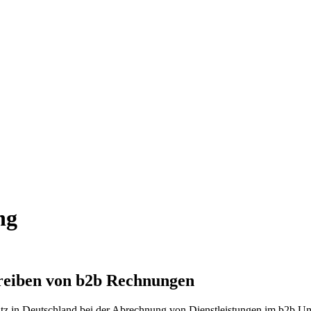
ng
hreiben von b2b Rechnungen
z in Deutschland bei der Abrechnung von Dienstleistungen im b2b Umf